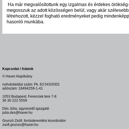
Ha már megvalósítottunk egy izgalmas és érdekes örökség-pro
megosszuk az adott közösségen belül, vagy akár szélesebb k
létrehozott, kézzel fogható eredményeket pedig mindenképp
hasonló munkába.
Kapcsolat / Adatok
© Haver Alapítvány
nyilvántartási szám: Pk. 63.543/2002
adószám: 18494259-1-41
1053 Budapest, Ferenciek tere 7-8.
36 30 222 5559
Dés Júlia, ügyvezető igazgató
julia.des@haver.hu
Grunzó Zsófi, forrásteremtési koordinátor
zsofi.grunzo@haver.hu