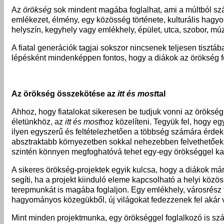
Az
örökség
sok mindent magába foglalhat, ami a múltból szá
emlékezet, élmény, egy közösség története, kulturális hagyom
helyszín, kegyhely vagy emlékhely, épület, utca, szobor, mú
A fiatal generációk tagjai sokszor nincsenek teljesen tisztáb
lépésként mindenképpen fontos, hogy a diákok az örökség f
Az
örökség
összekötése
az
itt
és
most
tal
Ahhoz, hogy fiatalokat sikeresen be tudjuk vonni az öröksé
életünkhöz, az
itt
és
most
hoz közelíteni. Tegyük fel, hogy e
ilyen egyszerű és feltételezhetően a többség számára érdeke
absztraktabb környezetben sokkal nehezebben felvethetőek. 
szintén könnyen megfoghatóvá tehet egy-egy örökséggel ka
A sikeres örökség-projektek egyik kulcsa, hogy a diákok má
segíti, ha a projekt kiinduló eleme kapcsolható a helyi köz
terepmunkát is magába foglaljon. Egy emlékhely, városrész 
hagyományos közegükből, új világokat fedezzenek fel akár va
Mint minden projektmunka, egy örökséggel foglalkozó is szám