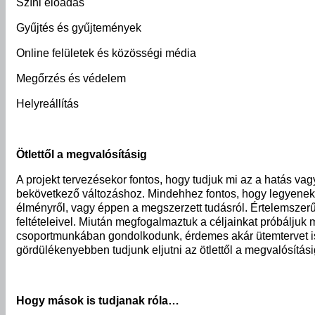
Színi előadás
Gyűjtés és gyűjtemények
Online felületek és közösségi média
Megőrzés és védelem
Helyreállítás
Ötlettől a megvalósításig
A projekt tervezésekor fontos, hogy tudjuk mi az a hatás vag
bekövetkező változáshoz. Mindehhez fontos, hogy legyenek ko
élményről, vagy éppen a megszerzett tudásról. Értelemszerű
feltételeivel. Miután megfogalmaztuk a céljainkat próbálju
csoportmunkában gondolkodunk, érdemes akár ütemtervet is k
gördülékenyebben tudjunk eljutni az ötlettől a megvalósítási
Hogy mások is tudjanak róla…