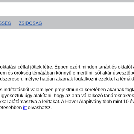
SSÉG
ZSIDÓSÁG
atási céllal jöttek létre. Éppen ezért minden tanárt és oktatót 
lem és örökség témájában könnyű elmerülni, sőt akár útvesztőbe 
dszeresen, mélyre hatóan akarnak foglalkozni ezekkel a témákk
s indíttatásból valamilyen projektmunka keretében akarnak fogl
igyekeztük úgy alakítani, hogy az arra vállalkozó tanároknak/ok
kal alátámasztva a leírtakat. A Haver Alapítvány több mint 10 é
zletesebben
itt
olvashatsz.