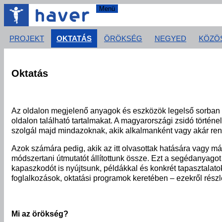
Menü
PROJEKT
OKTATÁS
ÖRÖKSÉG
NEGYED
KÖZÖ
Oktatás
Az oldalon megjelenő anyagok és eszközök legelső sorban okt
oldalon található tartalmakat. A magyarországi zsidó történe
szolgál majd mindazoknak, akik alkalmanként vagy akár ren
Azok számára pedig, akik az itt olvasottak hatására vagy má
módszertani útmutatót állítottunk össze. Ezt a segédanyagot 
kapaszkodót is nyújtsunk, példákkal és konkrét tapasztalatok
foglalkozások, oktatási programok keretében – ezekről rés
Mi
az
örökség?