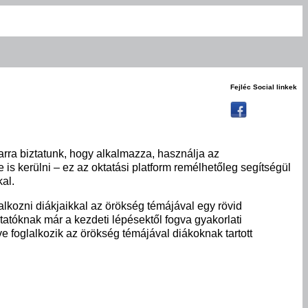
Fejléc Social linkek
arra biztatunk, hogy alkalmazza, használja az
is kerülni – ez az oktatási platform remélhetőleg segítségül
al.
alkozni diákjaikkal az örökség témájával egy rövid
tatóknak már a kezdeti lépésektől fogva gyakorlati
ve foglalkozik az örökség témájával diákoknak tartott