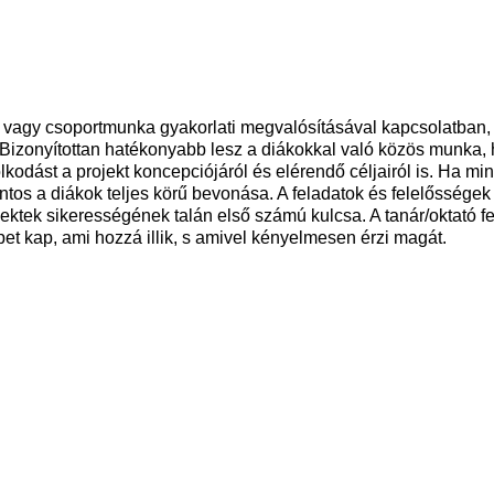
jekt vagy csoportmunka gyakorlati megvalósításával kapcsolatb
a. Bizonyítottan hatékonyabb lesz a diákokkal való közös munka
lkodást a projekt koncepciójáról és elérendő céljairól is. Ha m
ntos a diákok teljes körű bevonása. A feladatok és felelősség
jektek sikerességének talán első számú kulcsa. A tanár/oktató 
pet kap, ami hozzá illik, s amivel kényelmesen érzi magát.