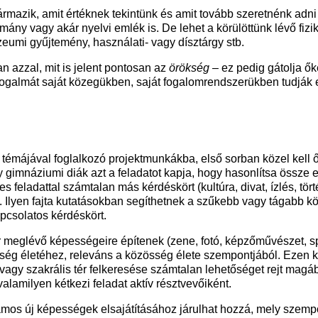
rmazik, amit értéknek tekintünk és amit tovább szeretnénk adni
ány vagy akár nyelvi emlék is. De lehet a körülöttünk lévő fizi
zeumi gyűjtemény, használati- vagy dísztárgy stb.
an azzal, mit is jelent pontosan az
örökség
–
ez pedig gátolja ő
ogalmát saját közegükben, saját fogalomrendszerükben tudják e
g témájával foglalkozó projektmunkákba, első sorban közel kell
gy gimnáziumi diák azt a feladatot kapja, hogy hasonlítsa össze 
s feladattal számtalan más kérdéskört (kultúra, divat, ízlés, t
Ilyen fajta kutatásokban segíthetnek a szűkebb vagy tágabb kör
pcsolatos kérdéskört.
r meglévő képességeire építenek (zene, fotó, képzőművészet, s
össég életéhez, releváns a közösség élete szempontjából. Ezen kí
vagy szakrális tér felkeresése számtalan lehetőséget rejt magá
lamilyen kétkezi feladat aktív résztvevőiként.
os új képességek elsajátításához járulhat hozzá, mely szempont