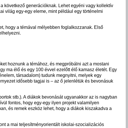
 a következő generációknak. Lehet egyéni vagy kollektív
kai világ egy-egy eleme, mint például egy történelmi
ket, hogy a témával mélyebben foglalkozzanak. Első
lhelyezni.
 őket hoznunk a témához, és megpróbálni azt a mostani
egy ma élő és egy 100 évvel ezelőtt élő kamasz életét. Egy
örténelem, társadalom) tudunk megnyitni, melyek egy
nyezet idősebb tagjai is – az ő jelenlétük és bevonásuk
portok stb.). A diákok bevonását ugyanakkor az is nagyban
vül fontos, hogy egy-egy ilyen projekt valamilyen
ban, és remek eszköz lehet, hogy a diákok kiszakadva a
 a mai teljesítményorientált iskolai-szocializációs