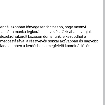
an, ennél azonban lényegesen fontosabb, hogy mennyi
, ha már a munka legkorábbi tervezési fázisába bevonjuk
indezekről sikerült közösen döntenünk, elkezdődhet a
ek megosztásával a résztvevők sokkal aktívabban és nagyobb
feladata ebben a kérdésben a megfelelő koordináció, és